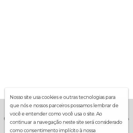
Nosso site usa cookies e outras tecnologias para
que nós e nossos parceiros possamos lembrar de
A ADC Web Rádio, é mais uma grande ferramenta que se junta
ao Projeto da Associação Desportiva Colorado, na busca de
você e entender como você usa o site. Ao
formar cidadãos através do esporte. Projeto Social, sem nenhum
continuar a navegação neste site será considerado
vínculo lucrativo, voltado totalmente para os jovens e
adolescentes que ora vivem a margem da sociedade. Pirapora-
como consentimento implícito à nossa
política de