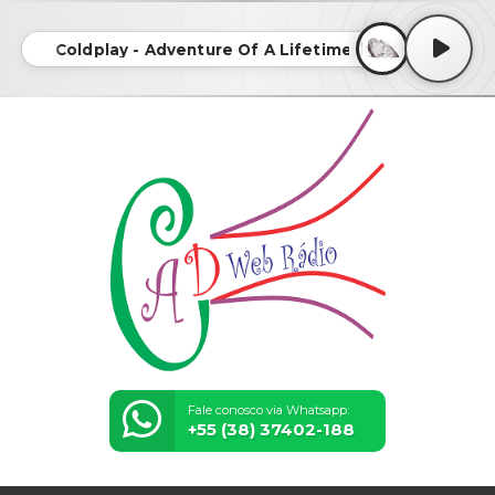
Coldplay - Adventure Of A Lifetime
Fale conosco via Whatsapp:
+55 (38) 37402-188