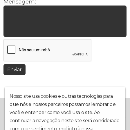
Mensagem:
Enviar
Nosso site usa cookies e outras tecnologias para
que nós e nossos parceiros possamos lembrar de
A ADC Web Rádio, é mais uma grande ferramenta que se junta
ao Projeto da Associação Desportiva Colorado, na busca de
você e entender como você usa o site. Ao
formar cidadãos através do esporte. Projeto Social, sem nenhum
continuar a navegação neste site será considerado
vínculo lucrativo, voltado totalmente para os jovens e
adolescentes que ora vivem a margem da sociedade. Pirapora-
como consentimento implícito à nossa
política de