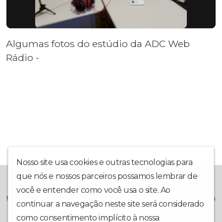
Algumas fotos do estúdio da ADC Web
Rádio -
Nosso site usa cookies e outras tecnologias para
que nós e nossos parceiros possamos lembrar de
A ADC Web Rádio, é mais uma grande ferramenta que se junta
ao Projeto da Associação Desportiva Colorado, na busca de
você e entender como você usa o site. Ao
formar cidadãos através do esporte. Projeto Social, sem nenhum
continuar a navegação neste site será considerado
vínculo lucrativo, voltado totalmente para os jovens e
adolescentes que ora vivem a margem da sociedade. Pirapora-
como consentimento implícito à nossa
política de